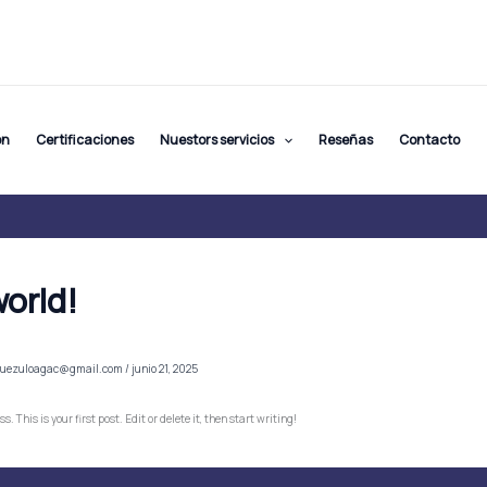
ón
Certificaciones
Nuestors servicios
Reseñas
Contacto
world!
quezuloagac@gmail.com
/
junio 21, 2025
 This is your first post. Edit or delete it, then start writing!