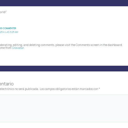
orld!”
SS COMMENTER
025 A LAS 3:25 AM
oderating, editing, and deleting comments, please visit the Comments screen in the dashboard.
ome from
Gravatar
.
entario
 electrónico no será publicada.
Los campos obligatorios están marcados con
*