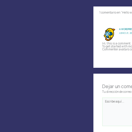
1 comentario en “Hello w
A WORDPRE
JUNIO 21, 2
Hi, this is a comment.
To get started with m
Commenter avatars c
Dejar un com
Tu dirección de correo
Escribe
aquí...